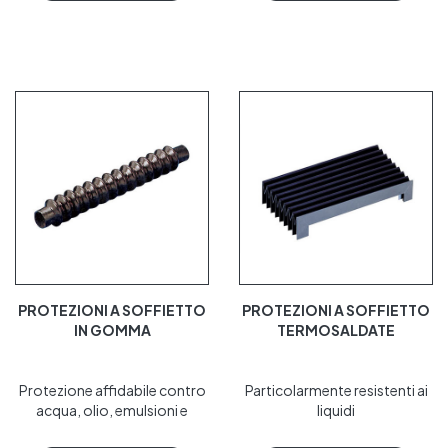
PROTEZIONI A SOFFIETTO
PROTEZIONI A SOFFIETTO
IN GOMMA
TERMOSALDATE
Protezione affidabile contro
Particolarmente resistenti ai
acqua, olio, emulsioni e
liquidi
prodotti chimici