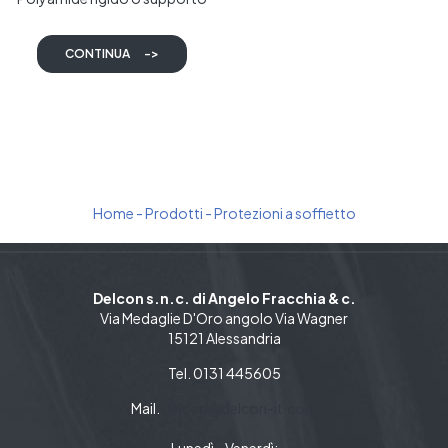
araldico
CONTINUA
->
Home
-
Prodotti
-
Protezioni a soffietto
Delcon s.n.c. di Angelo Fracchia & c.
Via Medaglie D'Oro angolo Via Wagner
15121 Alessandria
Tel. 0131 445605
Mail.
delcon@delcon-it.com