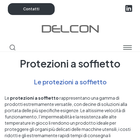
Contatti
Espan
barra
Protezioni a soffietto
di
navig
Le protezioni a soffietto
Le
protezioni a soffietto
rappresentano una gamma di
prodotti estremamente versatile, con decine di soluzioni alla
portata delle più specifiche esigenze. Le altissime velocità di
funzionamento, l’impermeabilità e la resistenza alle alte
temperature in gioco li rendono un prodotto ideale per
proteggere gli organi più delicati delle macchine utensili, i costi
ridotti e gli estremamente rapidi tempi di consegna li