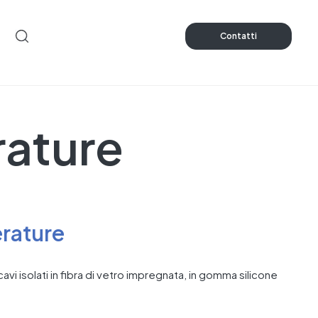
Contatti
rature
erature
avi isolati in fibra di vetro impregnata, in gomma silicone