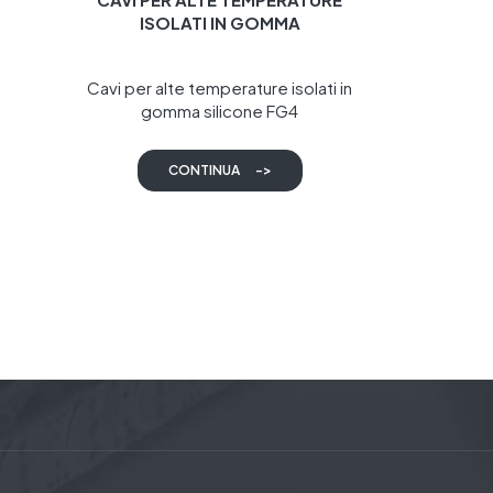
ISOLATI IN GOMMA
Cavi per alte temperature isolati in
gomma silicone FG4
CONTINUA
->