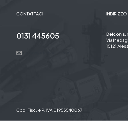
CONTATTACI
INDIRIZZO
0131 445605
Delcon s.n
Via Medagl
15121 Ales
delcon@delcon-it.com
Cod. Fisc. e P. IVA 01953540067